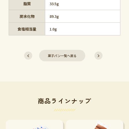
脂質
33.5g
炭水化物
89.3g
食塩相当量
1.0g
菓子パン一覧へ戻る
商品ラインナップ