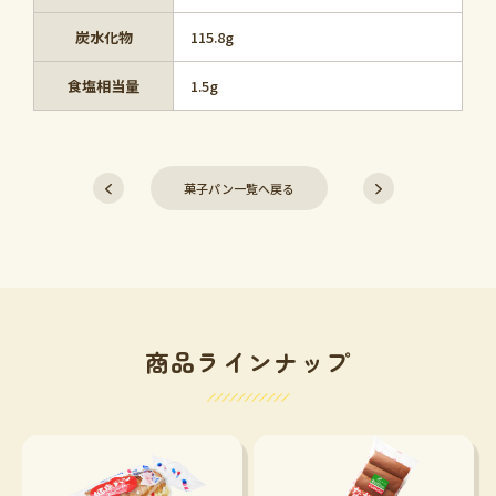
炭水化物
115.8g
食塩相当量
1.5g
菓子パン一覧へ戻る
商品ラインナップ